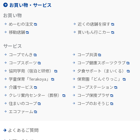
お買い物・サービス
お買い物
めーむの注文
近くの店舗を探す
移動店舗
買いもん行こカー
サービス
コープでんき
コープ共済
コープスポーツ
コープ健康スポーツクラブ
協同学苑
（宿泊と研修）
夕食サポート
（まいくる）
学童保育「Terakoya」
保育園「どんぐりっこ」
介護サービス
コープステーション
クレリ案内センター
（葬祭）
コープ保険プラザ
住まいのコープ
コープのおそうじ
エコファーム
よくあるご質問