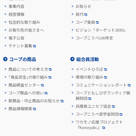
事業内容
お知らせ
経営情報
総代
社会的な取り組み
コープ委員
お取引先の皆さまへ
ビジョン「ターゲット2030」
電子公告
コープこうべ100年史
テナント募集
コープの商品
組合員活動
商品についての考え方
イベントひろば
「食品安全」の取り組み
環境の取り組み
商品検査センター
コミュニケーションレポート
コープ商品への想い
コープともしびボランティア振
興財団
新商品・中止商品のお知らせ
兵庫県ユニセフ協会
商品情報検索
コープこうべ奨学金財団
ワカモノ応援プロジェクト
『Konoyubi.』