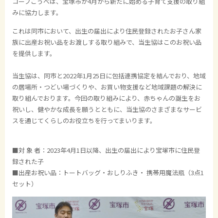
コープこうべは、宝塚市が
4
月から新たに始める子育て支援の取り組
みに協力します。
これは同市において、出生の届出により住民登録されたお子さん家
族に出産お祝い品をお渡しする取り組みで、当生協はこのお祝い品
を提供します。
当生協は、同市と
2022
年
1
月
25
日に包括連携協定を結んでおり、地域
の居場所・つどい場づくりや、お買い物支援など地域課題の解決に
取り組んでおります。今回の取り組みにより、赤ちゃんの誕生をお
祝いし、健やかな成長を願うとともに、当生協のさまざまなサービ
スを通じてくらしのお役立ちを行ってまいります。
■対 象 者：
2023
年
4
月
1
日以降、出生の届出により宝塚市に住民登
録された子
■出産お祝い品：トートバッグ・おしりふき・ 携帯用魔法瓶（
3
点
1
セット）