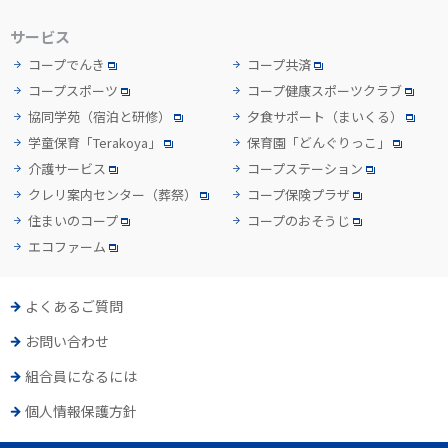
サービス
コープでんき
コープ共済
コープスポーツ
コープ健康スポーツクラブ
協同学苑
（宿泊と研修）
夕食サポート
（まいくる）
学童保育「Terakoya」
保育園「どんぐりっこ」
介護サービス
コープステーション
クレリ案内センター
（葬祭）
コープ保険プラザ
住まいのコープ
コープのおそうじ
エコファーム
よくあるご質問
お問い合わせ
組合員になるには
個人情報保護方針