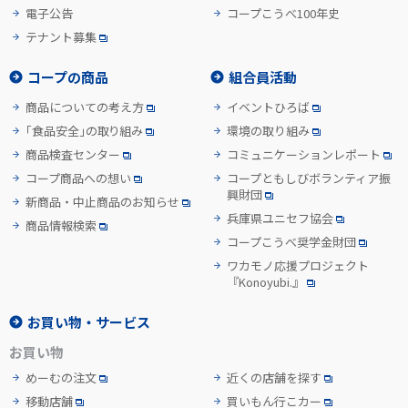
電子公告
コープこうべ100年史
テナント募集
コープの商品
組合員活動
商品についての考え方
イベントひろば
「食品安全」の取り組み
環境の取り組み
商品検査センター
コミュニケーションレポート
コープ商品への想い
コープともしびボランティア振
興財団
新商品・中止商品のお知らせ
兵庫県ユニセフ協会
商品情報検索
コープこうべ奨学金財団
ワカモノ応援プロジェクト
『Konoyubi.』
お買い物・サービス
お買い物
めーむの注文
近くの店舗を探す
移動店舗
買いもん行こカー