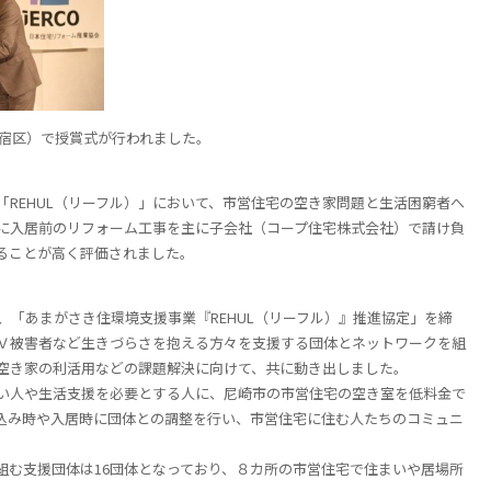
新宿区）で授賞式が行われました。
REHUL（リーフル）」において、市営住宅の空き家問題と生活困窮者へ
に入居前のリフォーム工事を主に子会社（コープ住宅株式会社）で請け負
ることが高く評価されました。
、「あまがさき住環境支援事業『
REHUL（
リーフル）』推進協定」を締
Ｖ被害者など生きづらさを抱える方々を支援する団体とネットワークを組
空き家の利活用などの課題解決に向けて、共に動き出しました。
い人や生活支援を必要とする人に、尼崎市の市営住宅の空き室を低料金で
込み時や入居時に団体との調整を行い、市営住宅に住む人たちのコミュニ
組む支援団体は
16
団体となっており、８カ所の市営住宅で住まいや居場所