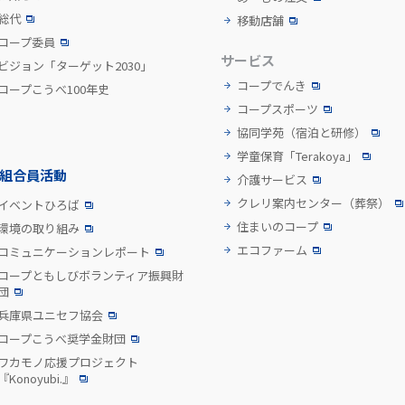
総代
移動店舗
コープ委員
サービス
ビジョン「ターゲット2030」
コープでんき
コープこうべ100年史
コープスポーツ
協同学苑
（宿泊と研修）
学童保育「Terakoya」
組合員活動
介護サービス
クレリ案内センター
（葬祭）
イベントひろば
住まいのコープ
環境の取り組み
エコファーム
コミュニケーションレポート
コープともしびボランティア振興財
団
兵庫県ユニセフ協会
コープこうべ奨学金財団
ワカモノ応援プロジェクト
『Konoyubi.』