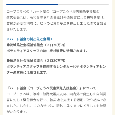
コープこうべの「ハート基金（コープこうべ災害緊急支援基金）」
運営委員会は、令和５年９月の台風
13
号の影響により被害を受け、
支援が必要な地域に、以下のとおり基金を拠出しましたのでお知ら
せいたします。
＜ハート基金の拠出先と金額＞
●茨城県社会福祉協議会（２口20万円）
ボランティアスタッフの熱中症対策費に活用されます。
●福島県社会福祉協議会（２口20万円）
ボランティアスタッフを送迎するレンタカー代やボランティアセン
ター運営費に活用されます。
「ハート基金（コープこうべ災害緊急支援基金）」について
コープこうべは、阪神・淡路大震災以降、国内外で発生した自然災
害に対して緊急募金を行い、被災地を支援する活動に取り組んでき
ました。しかし、この方法では、現地に届くまでにどうしても時間
がかかります。