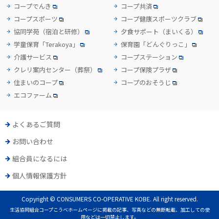
コープでんき
コープ共済
コープスポーツ
コープ健康スポーツクラブ
協同学苑
（宿泊と研修）
夕食サポート
（まいくる）
学童保育「Terakoya」
保育園「どんぐりっこ」
介護サービス
コープステーション
クレリ案内センター
（葬祭）
コープ保険プラザ
住まいのコープ
コープのおそうじ
エコファーム
よくあるご質問
お問い合わせ
組合員になるには
個人情報保護方針
Copyright © CONSUMERS CO-OPERATIVE KOBE. All right reserved.
生活協同組合コープこうべホームページに掲載の記事、写真などの無断転載、加工しての使
用などは一切禁止します。