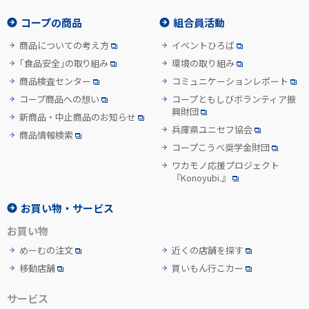
コープの商品
組合員活動
商品についての考え方
イベントひろば
「食品安全」の取り組み
環境の取り組み
商品検査センター
コミュニケーションレポート
コープ商品への想い
コープともしびボランティア振
興財団
新商品・中止商品のお知らせ
兵庫県ユニセフ協会
商品情報検索
コープこうべ奨学金財団
ワカモノ応援プロジェクト
『Konoyubi.』
お買い物・サービス
お買い物
めーむの注文
近くの店舗を探す
移動店舗
買いもん行こカー
サービス