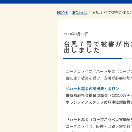
HOME
お知らせ
台風７号で被害が出た
2023年9月12日
台風７号で被害が出
出しました
コープこうべの「ハート基金（コープ
響により被害を受け、支援が必要な地
＜ハート基金の拠出先と金額＞
●京都府社会福祉協議会（1口10万円
ボランティアスタッフの熱中症対策費
「ハート基金（コープこうべ災害緊急
コープこうべは、阪神・淡路大震災以