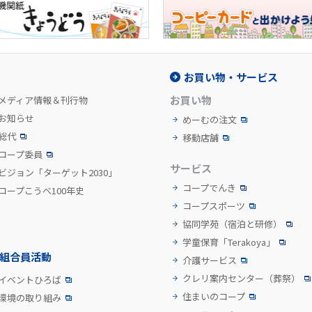
お買い物・サービス
お買い物
メディア情報＆刊行物
お知らせ
めーむの注文
総代
移動店舗
コープ委員
サービス
ビジョン「ターゲット2030」
コープでんき
コープこうべ100年史
コープスポーツ
協同学苑
（宿泊と研修）
学童保育「Terakoya」
組合員活動
介護サービス
クレリ案内センター
（葬祭）
イベントひろば
住まいのコープ
環境の取り組み