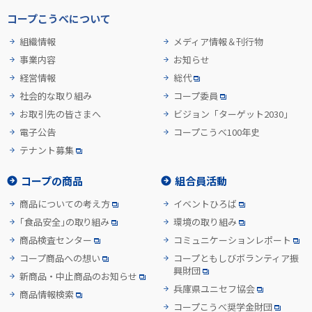
コープこうべについて
組織情報
メディア情報＆刊行物
事業内容
お知らせ
経営情報
総代
社会的な取り組み
コープ委員
お取引先の皆さまへ
ビジョン「ターゲット2030」
電子公告
コープこうべ100年史
テナント募集
コープの商品
組合員活動
商品についての考え方
イベントひろば
「食品安全」の取り組み
環境の取り組み
商品検査センター
コミュニケーションレポート
コープ商品への想い
コープともしびボランティア振
興財団
新商品・中止商品のお知らせ
兵庫県ユニセフ協会
商品情報検索
コープこうべ奨学金財団