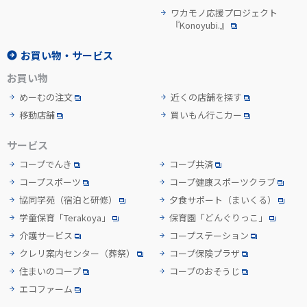
ワカモノ応援プロジェクト
『Konoyubi.』
お買い物・サービス
お買い物
めーむの注文
近くの店舗を探す
移動店舗
買いもん行こカー
サービス
コープでんき
コープ共済
コープスポーツ
コープ健康スポーツクラブ
協同学苑
（宿泊と研修）
夕食サポート
（まいくる）
学童保育「Terakoya」
保育園「どんぐりっこ」
介護サービス
コープステーション
クレリ案内センター
（葬祭）
コープ保険プラザ
住まいのコープ
コープのおそうじ
エコファーム