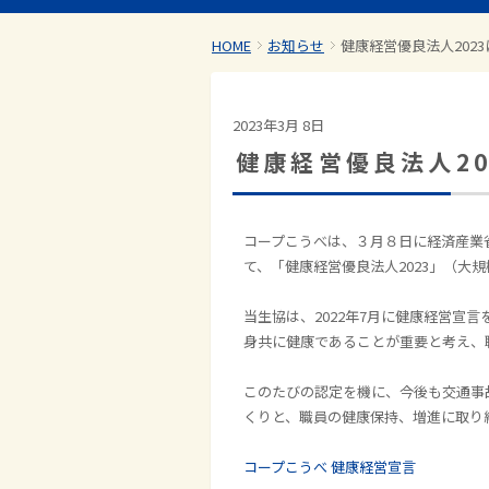
HOME
お知らせ
健康経営優良法人202
2023年3月 8日
健康経営優良法人2
コープこうべは、３月８日に経済産業
て、「健康経営優良法人
2023
」（大規
当生協は、
2022
年
7
月に健康経営宣言
身共に健康であることが重要と考え、
このたびの認定を機に、今後も交通事
くりと、職員の健康保持、増進に取り
コープこうべ 健康経営宣言