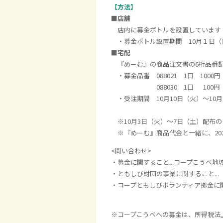
【方法】
■店舗
店内に募金ボトルを設置しています
・募金ボトル設置期間 10月１日（日
■
宅配
『めーむ』の商品注文書の6桁品番記
・募金品番 088021 1口 1000円
088030 1口 100円
・受注期間 10月10日（火）～10月
※10月3日（火）～7日（土）配布
※『めーむ』商品代金と一緒に、202
<問い合わせ>
・募金に関すること...コープこうべ地域活動
・ともしび財団の事業に関すること...（
・コープともしびボランティア拠金に関するこ
※コープこうべへの募金は、所得税法