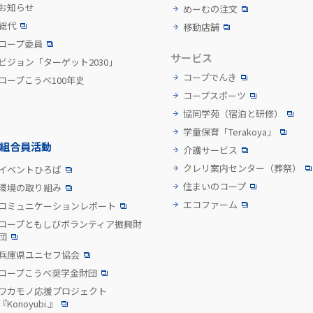
お知らせ
めーむの注文
総代
移動店舗
コープ委員
サービス
ビジョン「ターゲット2030」
コープでんき
コープこうべ100年史
コープスポーツ
協同学苑
（宿泊と研修）
学童保育「Terakoya」
組合員活動
介護サービス
クレリ案内センター
（葬祭）
イベントひろば
住まいのコープ
環境の取り組み
エコファーム
コミュニケーションレポート
コープともしびボランティア振興財
団
兵庫県ユニセフ協会
コープこうべ奨学金財団
ワカモノ応援プロジェクト
『Konoyubi.』