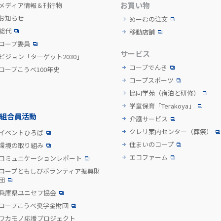
お買い物
メディア情報＆刊行物
お知らせ
めーむの注文
総代
移動店舗
コープ委員
サービス
ビジョン「ターゲット2030」
コープでんき
コープこうべ100年史
コープスポーツ
協同学苑
（宿泊と研修）
学童保育「Terakoya」
組合員活動
介護サービス
クレリ案内センター
（葬祭）
イベントひろば
住まいのコープ
環境の取り組み
エコファーム
コミュニケーションレポート
コープともしびボランティア振興財
団
兵庫県ユニセフ協会
コープこうべ奨学金財団
ワカモノ応援プロジェクト