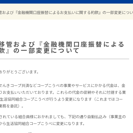
管および『金融機関口座振替によるお支払いに関する約款』の一部変更につ
移管および『金融機関口座振替による
款』の一部変更について
ありがとうございます。
でんきコープ共済などコープこうべの事業やサービスにかかる代金は、金
りお支払いいただいております。これらの代金の収納やそれに付随する業
から生活協同組合コープこうべが行うよう変更になります（これまではコー
業務を委託）。
されている組合員様におかれましても、下記の通り自動払込み（事業主の
から生活協同組合コープこうべに変更になります。