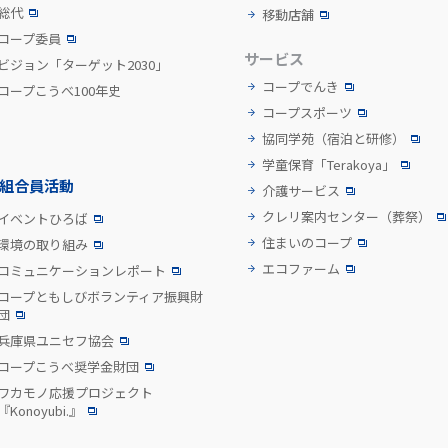
総代
移動店舗
コープ委員
サービス
ビジョン「ターゲット2030」
コープでんき
コープこうべ100年史
コープスポーツ
協同学苑
（宿泊と研修）
学童保育「Terakoya」
組合員活動
介護サービス
クレリ案内センター
（葬祭）
イベントひろば
住まいのコープ
環境の取り組み
エコファーム
コミュニケーションレポート
コープともしびボランティア振興財
団
兵庫県ユニセフ協会
コープこうべ奨学金財団
ワカモノ応援プロジェクト
『Konoyubi.』