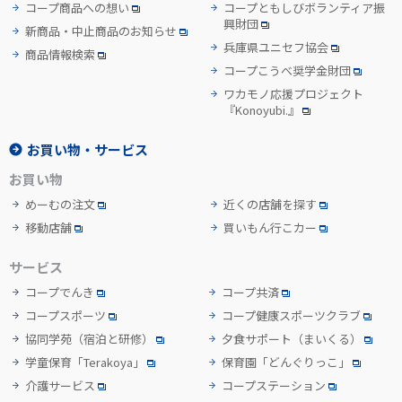
コープ商品への想い
コープともしびボランティア振
興財団
新商品・中止商品のお知らせ
兵庫県ユニセフ協会
商品情報検索
コープこうべ奨学金財団
ワカモノ応援プロジェクト
『Konoyubi.』
お買い物・サービス
お買い物
めーむの注文
近くの店舗を探す
移動店舗
買いもん行こカー
サービス
コープでんき
コープ共済
コープスポーツ
コープ健康スポーツクラブ
協同学苑
（宿泊と研修）
夕食サポート
（まいくる）
学童保育「Terakoya」
保育園「どんぐりっこ」
介護サービス
コープステーション