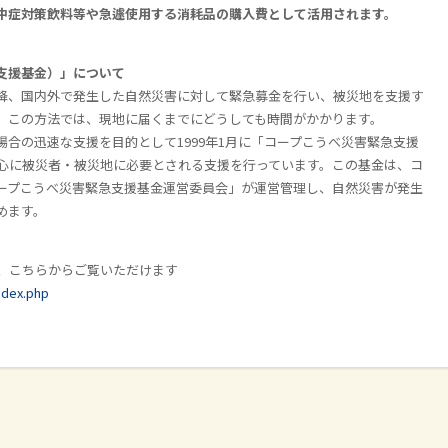
中症対策飲料等や急遽使用する消耗品の購入費として活用されます。
支援基金）」について
降、国内外で発生した自然災害に対して緊急募金を行い、被災地を支援す
、この方法では、現地に届くまでにどうしても時間がかかります。
場合の迅速な支援を目的として
1999
年
1
月に「コープこうべ災害緊急支援
心に被災者・被災地に必要とされる支援を行っています。この基金は、コ
ープこうべ災害緊急支援基金運営委員会」が運営管理し、自然災害が発生
めます。
、こちらからご覧いただけます
ndex.php