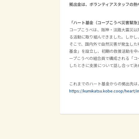
拠出金は、ボランティアスタッフの熱
「ハート基金（コープこうべ災害緊急
コープこうべは、阪神・淡路大震災以
る活動に取り組んできました。しかし
そこで、国内外で自然災害が発生した
基金」を設立し、初期の救援活動を中
ープこうべの組合員で構成される「コ
したときに支援について話し合って決
これまでのハート基金からの拠出先は
https://kumikatsu.kobe.coop/heart/i