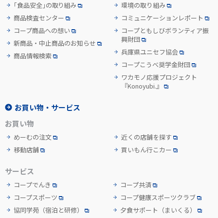
「食品安全」の取り組み
環境の取り組み
商品検査センター
コミュニケーションレポート
コープ商品への想い
コープともしびボランティア振
興財団
新商品・中止商品のお知らせ
兵庫県ユニセフ協会
商品情報検索
コープこうべ奨学金財団
ワカモノ応援プロジェクト
『Konoyubi.』
お買い物・サービス
お買い物
めーむの注文
近くの店舗を探す
移動店舗
買いもん行こカー
サービス
コープでんき
コープ共済
コープスポーツ
コープ健康スポーツクラブ
協同学苑
（宿泊と研修）
夕食サポート
（まいくる）