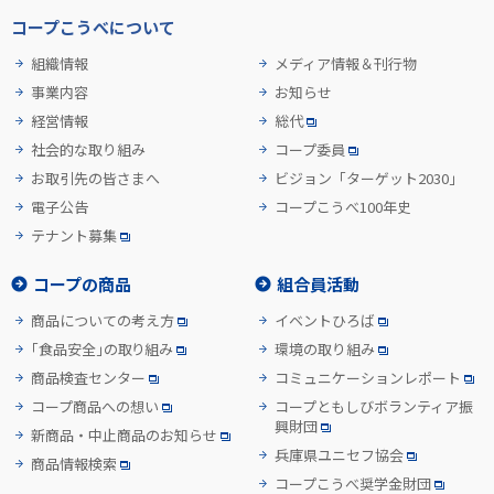
コープこうべについて
組織情報
メディア情報＆刊行物
事業内容
お知らせ
経営情報
総代
社会的な取り組み
コープ委員
お取引先の皆さまへ
ビジョン「ターゲット2030」
電子公告
コープこうべ100年史
テナント募集
コープの商品
組合員活動
商品についての考え方
イベントひろば
「食品安全」の取り組み
環境の取り組み
商品検査センター
コミュニケーションレポート
コープ商品への想い
コープともしびボランティア振
興財団
新商品・中止商品のお知らせ
兵庫県ユニセフ協会
商品情報検索
コープこうべ奨学金財団