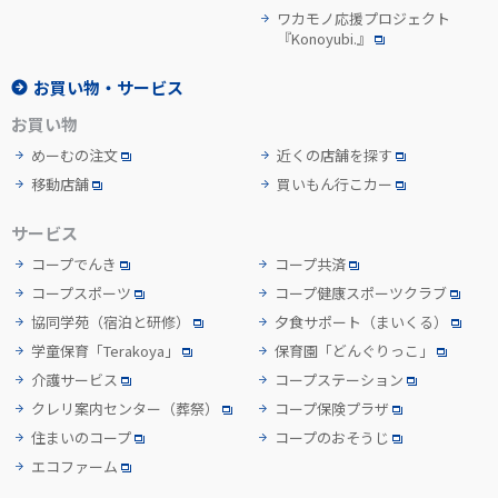
ワカモノ応援プロジェクト
『Konoyubi.』
お買い物・サービス
お買い物
めーむの注文
近くの店舗を探す
移動店舗
買いもん行こカー
サービス
コープでんき
コープ共済
コープスポーツ
コープ健康スポーツクラブ
協同学苑
（宿泊と研修）
夕食サポート
（まいくる）
学童保育「Terakoya」
保育園「どんぐりっこ」
介護サービス
コープステーション
クレリ案内センター
（葬祭）
コープ保険プラザ
住まいのコープ
コープのおそうじ
エコファーム