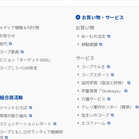
お買い物・サービス
お買い物
メディア情報＆刊行物
お知らせ
めーむの注文
総代
移動店舗
コープ委員
サービス
ビジョン「ターゲット2030」
コープでんき
コープこうべ100年史
コープスポーツ
協同学苑
（宿泊と研修）
学童保育「Terakoya」
組合員活動
介護サービス
クレリ案内センター
（葬祭）
イベントひろば
住まいのコープ
環境の取り組み
エコファーム
コミュニケーションレポート
コープともしびボランティア振興財
団