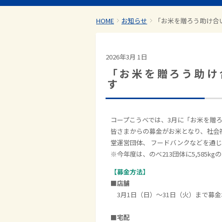
HOME
お知らせ
「お米を贈ろう助け合
2026年3月 1日
「お米を贈ろう助け
す
コープこうべでは、3月に「お米を贈
皆さまからの募金がお米となり、社会
堂運営団体、 フードバンクなどを通
※今年度は、のべ213団体に5,585k
【募金方法】
■店舗
3月1日（日）～31日（火）まで募
■
宅配