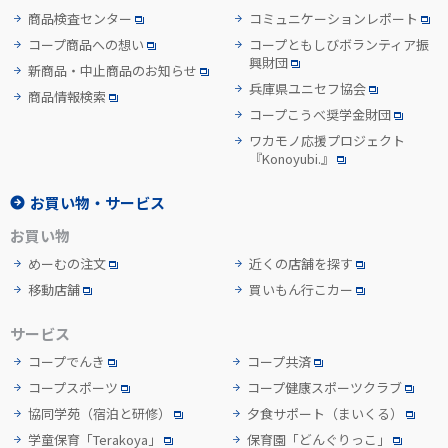
商品検査センター
コミュニケーションレポート
コープ商品への想い
コープともしびボランティア振
興財団
新商品・中止商品のお知らせ
兵庫県ユニセフ協会
商品情報検索
コープこうべ奨学金財団
ワカモノ応援プロジェクト
『Konoyubi.』
お買い物・サービス
お買い物
めーむの注文
近くの店舗を探す
移動店舗
買いもん行こカー
サービス
コープでんき
コープ共済
コープスポーツ
コープ健康スポーツクラブ
協同学苑
（宿泊と研修）
夕食サポート
（まいくる）
学童保育「Terakoya」
保育園「どんぐりっこ」