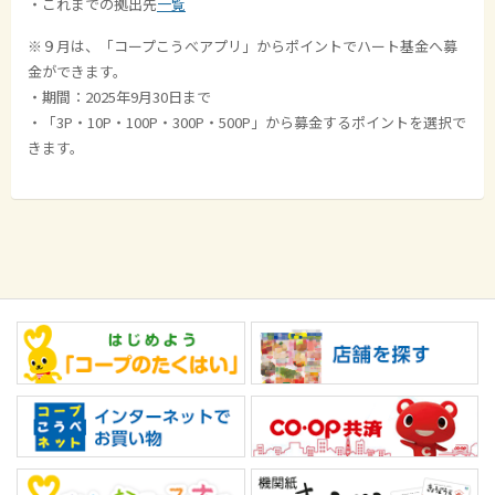
・これまでの拠出先
一覧
※９月は、「コープこうべアプリ」からポイントでハート基金へ募
金ができます。
・期間：2025年
9月30日まで
・「
3P
・
10P
・100
P
・3
00P
・5
00P
」から募金するポイントを選択で
きます。