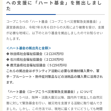
への支援に「ハート基金」を拠出しまし
た
コープこうべの「ハート基金（コープこうべ災害緊急支援基金）」
運営委員会は、令和7年８月６日からの大雨により被害を受け、支援
が必要な地域に、以下のとおり基金を拠出しましたのでお知らせい
たします。
＜ハート基金の拠出先と金額＞
◆ 秋田県社会福祉協議会（２口20万円）
◆ 石川県社会福祉協議会（２口20万円）
◆ 鹿児島県社会福祉協議会（５口50万円）
これらの拠出金はボランティア活動に必要な資機材購入費や、軍
手・ブルーシート・熱中症対策品などの消耗品の購入
費に活用され
ます。
「ハート基金（コープこうべ災害緊急支援基金）」について
コープこうべは、阪神・淡路大震災以降、国内外で発生した自然災
害に対して緊急募金を行い、被災地を支援する活動に取り組んでき
ました。しかし、この方法では、現地に届くまでにどうしても時間