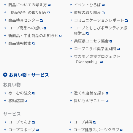
商品についての考え方
イベントひろば
「食品安全」の取り組み
環境の取り組み
商品検査センター
コミュニケーションレポート
コープ商品への想い
コープともしびボランティア振
興財団
新商品・中止商品のお知らせ
兵庫県ユニセフ協会
商品情報検索
コープこうべ奨学金財団
ワカモノ応援プロジェクト
『Konoyubi.』
お買い物・サービス
お買い物
めーむの注文
近くの店舗を探す
移動店舗
買いもん行こカー
サービス
コープでんき
コープ共済
コープスポーツ
コープ健康スポーツクラブ