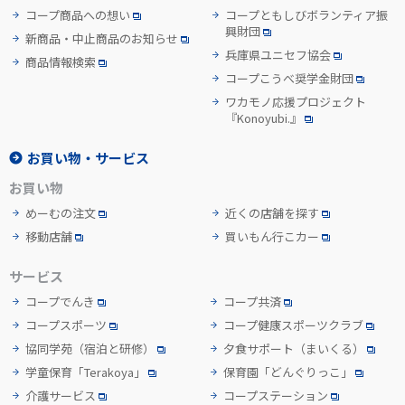
コープ商品への想い
コープともしびボランティア振
興財団
新商品・中止商品のお知らせ
兵庫県ユニセフ協会
商品情報検索
コープこうべ奨学金財団
ワカモノ応援プロジェクト
『Konoyubi.』
お買い物・サービス
お買い物
めーむの注文
近くの店舗を探す
移動店舗
買いもん行こカー
サービス
コープでんき
コープ共済
コープスポーツ
コープ健康スポーツクラブ
協同学苑
（宿泊と研修）
夕食サポート
（まいくる）
学童保育「Terakoya」
保育園「どんぐりっこ」
介護サービス
コープステーション