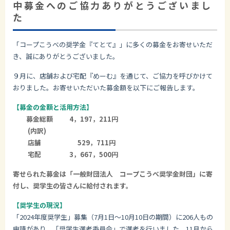
中募金へのご協力ありがとうございまし
た
「コープこうべの奨学金『てとて』」に多くの募金をお寄せいただ
き、誠にありがとうございました。
９月に、店舗および宅配『めーむ』を通じて、ご協力を呼びかけて
おりました。お寄せいただいた募金額を以下にご報告します。
【募金の金額と活用方法】
募金総額 4，197，211円
(内訳)
店舗 529，711円
宅配 3，667，500円
寄せられた募金は「一般財団法人 コープこうべ奨学金財団」に寄
付し、奨学生の皆さんに給付されます。
【奨学生の現況】
「2024年度奨学生」募集（7月1日～10月10日の期間）に206人もの
申請があり、「奨学生選考委員会」で選考を行いました。11月から