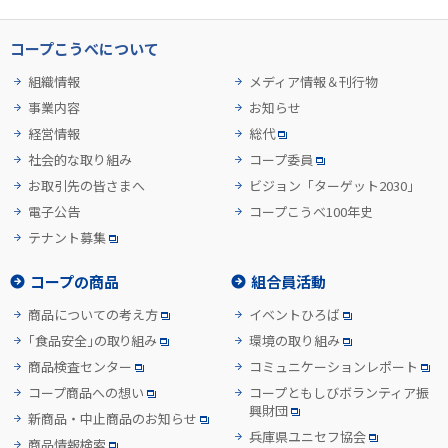
コープこうべについて
組織情報
メディア情報＆刊行物
事業内容
お知らせ
経営情報
総代
社会的な取り組み
コープ委員
お取引先の皆さまへ
ビジョン「ターゲット2030」
電子公告
コープこうべ100年史
テナント募集
コープの商品
組合員活動
商品についての考え方
イベントひろば
「食品安全」の取り組み
環境の取り組み
商品検査センター
コミュニケーションレポート
コープ商品への想い
コープともしびボランティア振
興財団
新商品・中止商品のお知らせ
兵庫県ユニセフ協会
商品情報検索