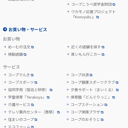
コープこうべ奨学金財団
ワカモノ応援プロジェクト
『Konoyubi.』
お買い物・サービス
お買い物
めーむの注文
近くの店舗を探す
移動店舗
買いもん行こカー
サービス
コープでんき
コープ共済
コープスポーツ
コープ健康スポーツクラブ
協同学苑
（宿泊と研修）
夕食サポート
（まいくる）
学童保育「Terakoya」
保育園「どんぐりっこ」
介護サービス
コープステーション
クレリ案内センター
（葬祭）
コープ保険プラザ
住まいのコープ
コープのおそうじ
エコファーム