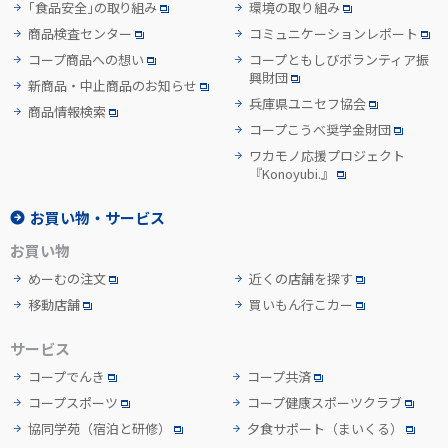
「食品安全」の取り組み
環境の取り組み
商品検査センター
コミュニケーションレポート
コープ商品への想い
コープともしびボランティア振
興財団
新商品・中止商品のお知らせ
兵庫県ユニセフ協会
商品情報検索
コープこうべ奨学金財団
ワカモノ応援プロジェクト
『Konoyubi.』
お買い物・サービス
お買い物
めーむの注文
近くの店舗を探す
移動店舗
買いもん行こカー
サービス
コープでんき
コープ共済
コープスポーツ
コープ健康スポーツクラブ
協同学苑
（宿泊と研修）
夕食サポート
（まいくる）