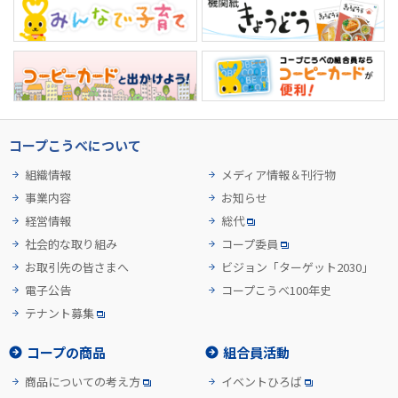
コープこうべについて
組織情報
メディア情報＆刊行物
事業内容
お知らせ
経営情報
総代
社会的な取り組み
コープ委員
お取引先の皆さまへ
ビジョン「ターゲット2030」
電子公告
コープこうべ100年史
テナント募集
コープの商品
組合員活動
商品についての考え方
イベントひろば