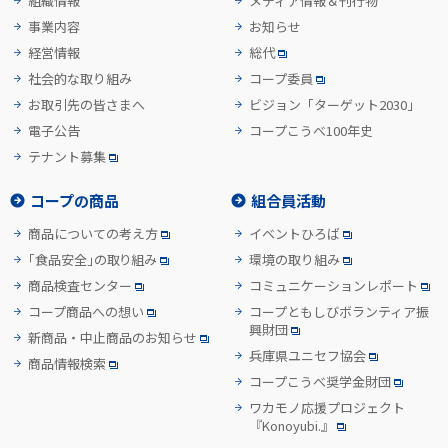
組織情報
メディア情報＆刊行物
事業内容
お知らせ
経営情報
総代
社会的な取り組み
コープ委員
お取引先の皆さまへ
ビジョン「ターゲット2030」
電子公告
コープこうべ100年史
テナント募集
コープの商品
組合員活動
商品についての考え方
イベントひろば
「食品安全」の取り組み
環境の取り組み
商品検査センター
コミュニケーションレポート
コープ商品への想い
コープともしびボランティア振
興財団
新商品・中止商品のお知らせ
兵庫県ユニセフ協会
商品情報検索
コープこうべ奨学金財団
ワカモノ応援プロジェクト
『Konoyubi.』