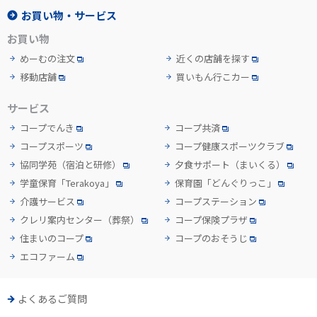
お買い物・サービス
お買い物
めーむの注文
近くの店舗を探す
移動店舗
買いもん行こカー
サービス
コープでんき
コープ共済
コープスポーツ
コープ健康スポーツクラブ
協同学苑
（宿泊と研修）
夕食サポート
（まいくる）
学童保育「Terakoya」
保育園「どんぐりっこ」
介護サービス
コープステーション
クレリ案内センター
（葬祭）
コープ保険プラザ
住まいのコープ
コープのおそうじ
エコファーム
よくあるご質問