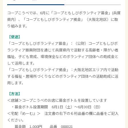
コープこうべでは、6月に「コープともしびボランティア募金」(兵庫
県内）、「コープともしびボランティア拠金」（大阪北地区）に取
り組みます。
【使途】
「コープともしびボランティア募金」：（公財）コープともしびボ
ランティア振興財団を通じて兵庫県内で活動する高齢者・障がい者
福祉、子ども育成、環境保全などのボランティア団体への助成金と
して活用します。
「コープともしびボランテイア拠金」：大阪北地区エリア内で活動
する福祉・居場所づくりなどのボランティア団体への活動助成に活
用します。
【方法】
＜店舗＞コープこうべのお店に募金ボトルを設置しています
・募金ボトル設置期間 6月1日（土）～6月30日（日）
＜宅配『めーむ』＞ 注文書の右下の６桁品番の欄に品番をご記入
ください。
募金額 1,000円 品番 088021