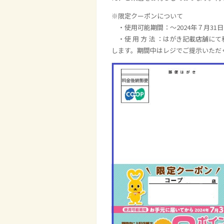
※限定クーポンについて
・使用可能期間：～
2024
年７月
31
日
・使 用 方 法 ：はがき記載店舗にて
します。期間中はレジでご提示いただ