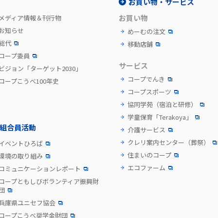
お買い物・サービス
お買い物
メディア情報＆刊行物
お知らせ
めーむの注文
総代
移動店舗
コープ委員
サービス
ビジョン「ターゲット2030」
コープでんき
コープこうべ100年史
コープスポーツ
協同学苑
（宿泊と研修）
学童保育「Terakoya」
組合員活動
介護サービス
クレリ案内センター
（葬祭）
イベントひろば
住まいのコープ
環境の取り組み
エコファーム
コミュニケーションレポート
コープともしびボランティア振興財
団
兵庫県ユニセフ協会
コープこうべ奨学金財団