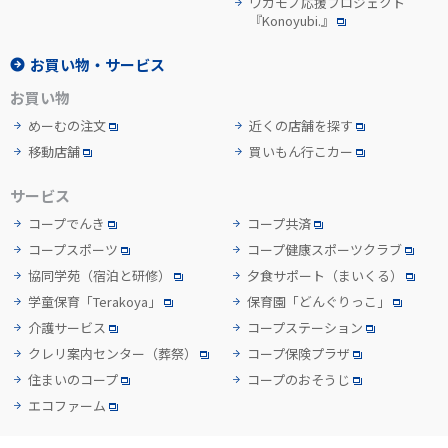
ワカモノ応援プロジェクト
『Konoyubi.』
お買い物・サービス
お買い物
めーむの注文
近くの店舗を探す
移動店舗
買いもん行こカー
サービス
コープでんき
コープ共済
コープスポーツ
コープ健康スポーツクラブ
協同学苑
（宿泊と研修）
夕食サポート
（まいくる）
学童保育「Terakoya」
保育園「どんぐりっこ」
介護サービス
コープステーション
クレリ案内センター
（葬祭）
コープ保険プラザ
住まいのコープ
コープのおそうじ
エコファーム