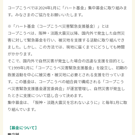
コープこうべでは2024年1月に「ハート基金」集中募金に取り組みま
す。みなさまのご協力をお願いいたします。
※「ハート基金（コープこうべ災害緊急支援基金）」とは
コープこうべは、阪神・淡路大震災以降、国内外で発生した自然災
害に対して緊急募金を行い、被災地を支援する活動に取り組んでき
ました。しかし、この方法では、現地に届くまでにどうしても時間
がかかります。
そこで、国内外で自然災害が発生した場合の迅速な支援を目的とし
て
1999
年
1
月に「コープこうべ災害緊急支援基金」を設立し、初期の
救援活動を中心に被災者・被災地に必要とされる支援を行っていま
す。この基金は、コープこうべの組合員で構成される「コープこう
べ災害緊急支援基金運営委員会」が運営管理し、自然災害が発生し
たときに支援について話し合って決めます。
集中募金は、「阪神・淡路大震災を忘れないように」と毎年1月に取
り組んでいます。
【募金について】
■店舗