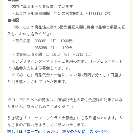
店内に募金ボトルを設置しています
・募金ボトル設置期間 年始の営業開始日～1月31日（水）
■
宅配
『めーむ』の商品注文書の6桁品番記入欄に募金の品番と数量を記
入し、お申し込みください
・募金品番 088081 1口 1000円
088099 1口 100円
・注文書回収期間 1月16日（火）～27日（土）
※
アプリやインターネットをご利用の方は、コープこうべネット
での品番入力による募金もできます。
※『めーむ』商品代金と一緒に、2024年2月請求分として口座よ
り引き落としさせていただきます。
※コープこうべへの募金は、所得税法上の寄付金控除の対象にはな
りません。あらかじめご了承ください
引き続き「ユニセフ ウクライナ募金」にも取り組んでいます。み
なさまのご協力をよろしくお願いいたします。
詳しくは「コープdeくみかつ 誰かのために」のページへ