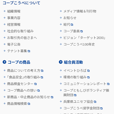
コープこうべについて
組織情報
メディア情報＆刊行物
事業内容
お知らせ
経営情報
総代
社会的な取り組み
コープ委員
お取引先の皆さまへ
ビジョン「ターゲット2030」
電子公告
コープこうべ100年史
テナント募集
コープの商品
組合員活動
商品についての考え方
イベントひろば
「食品安全」の取り組み
環境の取り組み
商品検査センター
コミュニケーションレポート
コープ商品への想い
コープともしびボランティア振
興財団
新商品・中止商品のお知らせ
兵庫県ユニセフ協会
商品情報検索
コープこうべ奨学金財団