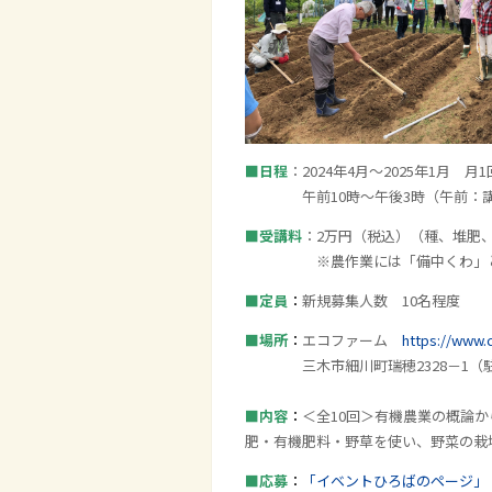
■日程
：
2024
年
4
月～
2025
年
1
月 月
1
午前
10
時～午後
3
時（午前：
■受講料
：
2
万円（税込）（種、堆肥
※農作業には「備中くわ」と「三
■定員
：
新規募集人数
10
名程度
■場所
：
エコファーム
https://www.
三木市細川町瑞穂
2328
－
1（
■内容
：
＜全10回＞有機農業の概論
肥・有機肥料・野草を使い、野菜の栽
■応募
：
「イベントひろばのページ」