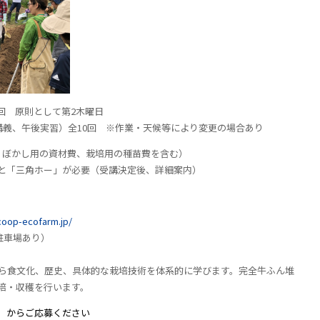
回 原則として第
2
木曜日
講義、午後実習）全
10
回
※
作業・天候等により変更の場合あり
、ぼかし用の資材費、栽培用の種苗費を含む）
角ホー」が必要（受講決定後、詳細案内）
coop-ecofarm.jp/
駐車場あり）
から食文化、歴史、具体的な栽培技術を体系的に学びます。完全牛ふん堆
培・収穫を行います。
からご応募ください