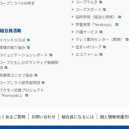
コープでんき
コープこうべ100年史
コープスポーツ
協同学苑
（宿泊と研修）
学童保育「Terakoya」
組合員活動
介護サービス
クレリ案内センター
（葬祭）
イベントひろば
住まいのコープ
環境の取り組み
エコファーム
コミュニケーションレポート
コープともしびボランティア振興財
団
兵庫県ユニセフ協会
コープこうべ奨学金財団
ワカモノ応援プロジェクト
『Konoyubi.』
よくあるご質問
お問い合わせ
組合員になるには
個人情報保護方