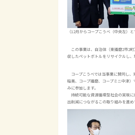
（12月からコープこうべ（中央左）
この事業は、自治体（東播磨
2
市
2
町
収したペットボトルをリサイクルし、
コープこうべでは当事業に賛同し、東
稲美、コープ播磨、コープミニ中津）
みに参加します。
持続可能な資源循環型社会の実現に
出削減につながるこの取り組みを進め