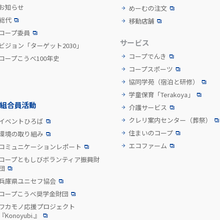
お知らせ
めーむの注文
総代
移動店舗
コープ委員
サービス
ビジョン「ターゲット2030」
コープでんき
コープこうべ100年史
コープスポーツ
協同学苑
（宿泊と研修）
学童保育「Terakoya」
組合員活動
介護サービス
クレリ案内センター
（葬祭）
イベントひろば
住まいのコープ
環境の取り組み
エコファーム
コミュニケーションレポート
コープともしびボランティア振興財
団
兵庫県ユニセフ協会
コープこうべ奨学金財団
ワカモノ応援プロジェクト
『Konoyubi.』