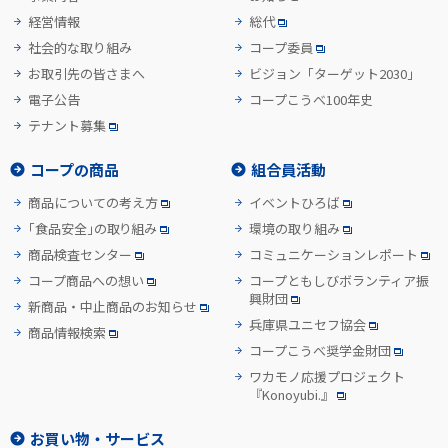
経営情報
総代
社会的な取り組み
コープ委員
お取引先の皆さまへ
ビジョン「ターゲット2030」
電子公告
コープこうべ100年史
テナント募集
コープの商品
組合員活動
商品についての考え方
イベントひろば
「食品安全」の取り組み
環境の取り組み
商品検査センター
コミュニケーションレポート
コープ商品への想い
コープともしびボランティア振
興財団
新商品・中止商品のお知らせ
兵庫県ユニセフ協会
商品情報検索
コープこうべ奨学金財団
ワカモノ応援プロジェクト
『Konoyubi.』
お買い物・サービス