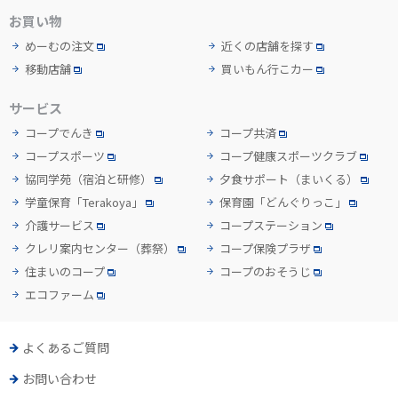
お買い物
めーむの注文
近くの店舗を探す
移動店舗
買いもん行こカー
サービス
コープでんき
コープ共済
コープスポーツ
コープ健康スポーツクラブ
協同学苑
（宿泊と研修）
夕食サポート
（まいくる）
学童保育「Terakoya」
保育園「どんぐりっこ」
介護サービス
コープステーション
クレリ案内センター
（葬祭）
コープ保険プラザ
住まいのコープ
コープのおそうじ
エコファーム
よくあるご質問
お問い合わせ