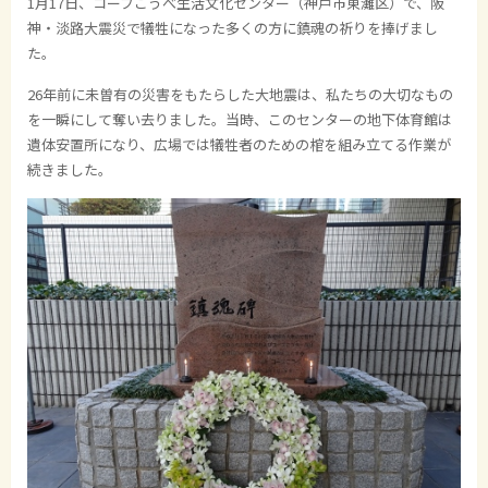
1月17日、コープこうべ生活文化センター（神戸市東灘区）で、阪
神・淡路大震災で犠牲になった多くの方に鎮魂の祈りを捧げまし
た。
26年前に未曽有の災害をもたらした大地震は、私たちの大切なもの
を一瞬にして奪い去りました。当時、このセンターの地下体育館は
遺体安置所になり、広場では犠牲者のための棺を組み立てる作業が
続きました。