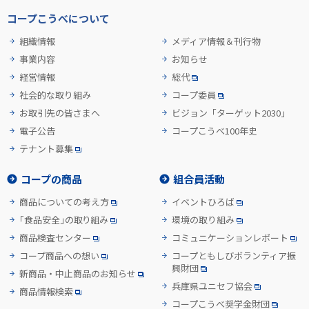
コープこうべについて
組織情報
メディア情報＆刊行物
事業内容
お知らせ
経営情報
総代
社会的な取り組み
コープ委員
お取引先の皆さまへ
ビジョン「ターゲット2030」
電子公告
コープこうべ100年史
テナント募集
コープの商品
組合員活動
商品についての考え方
イベントひろば
「食品安全」の取り組み
環境の取り組み
商品検査センター
コミュニケーションレポート
コープ商品への想い
コープともしびボランティア振
興財団
新商品・中止商品のお知らせ
兵庫県ユニセフ協会
商品情報検索
コープこうべ奨学金財団