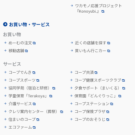
ワカモノ応援プロジェクト
『Konoyubi.』
お買い物・サービス
お買い物
めーむの注文
近くの店舗を探す
移動店舗
買いもん行こカー
サービス
コープでんき
コープ共済
コープスポーツ
コープ健康スポーツクラブ
協同学苑
（宿泊と研修）
夕食サポート
（まいくる）
学童保育「Terakoya」
保育園「どんぐりっこ」
介護サービス
コープステーション
クレリ案内センター
（葬祭）
コープ保険プラザ
住まいのコープ
コープのおそうじ
エコファーム